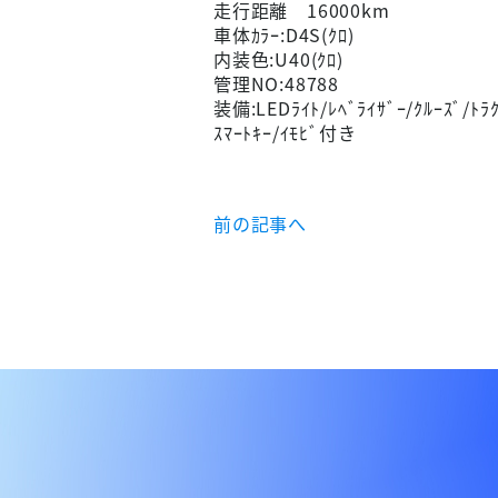
走行距離 16000km
車体ｶﾗｰ:D4S(ｸﾛ)
内装色:U40(ｸﾛ)
管理NO:48788
装備:LEDﾗｲﾄ/ﾚﾍﾞﾗｲｻﾞｰ/ｸﾙｰｽﾞ/ﾄﾗｸ
ｽﾏｰﾄｷｰ/ｲﾓﾋﾞ付き
前の記事へ