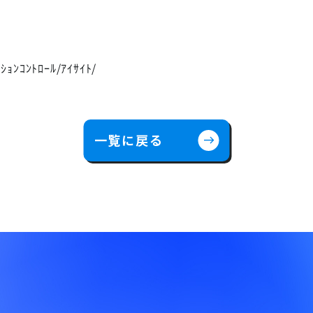
ｼｮﾝｺﾝﾄﾛｰﾙ/ｱｲｻｲﾄ/
一覧に戻る
east