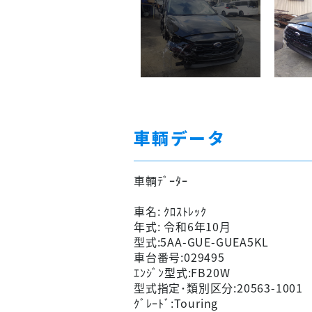
車輌データ
車輌ﾃﾞｰﾀｰ
車名: ｸﾛｽﾄﾚｯｸ
年式: 令和6年10月
型式:5AA-GUE-GUEA5KL
車台番号:029495
ｴﾝｼﾞﾝ型式:FB20W
型式指定･類別区分:20563-1001
ｸﾞﾚｰﾄﾞ:Touring