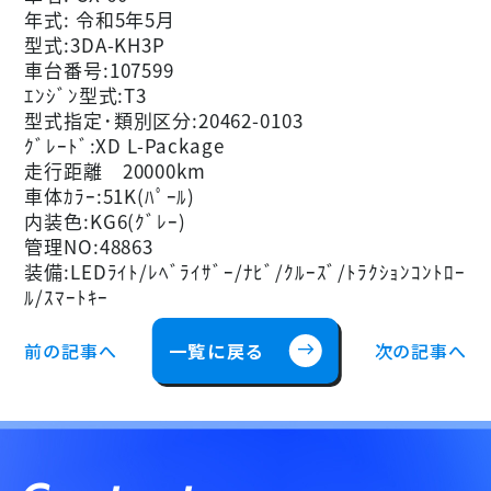
年式: 令和5年5月
型式:3DA-KH3P
車台番号:107599
ｴﾝｼﾞﾝ型式:T3
型式指定･類別区分:20462-0103
ｸﾞﾚｰﾄﾞ:XD L-Package
走行距離 20000km
車体ｶﾗｰ:51K(ﾊﾟｰﾙ)
内装色:KG6(ｸﾞﾚｰ)
管理NO:48863
装備:LEDﾗｲﾄ/ﾚﾍﾞﾗｲｻﾞｰ/ﾅﾋﾞ/ｸﾙｰｽﾞ/ﾄﾗｸｼｮﾝｺﾝﾄﾛｰ
ﾙ/ｽﾏｰﾄｷｰ
前の記事へ
一覧に戻る
次の記事へ
east