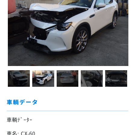
車輌データ
車輌ﾃﾞｰﾀｰ
車名: CX-60