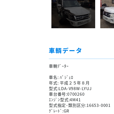
車輌データ
車輌ﾃﾞｰﾀｰ
車名: ﾊﾟｼﾞｪﾛ
年式: 平成２５年８月
型式:LDA-V98W-LYUJ
車台番号:0700260
ｴﾝｼﾞﾝ型式:4M41
型式指定･類別区分:16653-0001
ｸﾞﾚｰﾄﾞ:GR