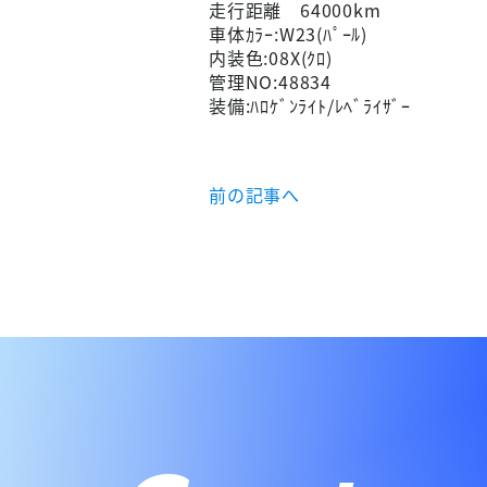
走行距離 64000km
車体ｶﾗｰ:W23(ﾊﾟｰﾙ)
内装色:08X(ｸﾛ)
管理NO:48834
装備:ﾊﾛｹﾞﾝﾗｲﾄ/ﾚﾍﾞﾗｲｻﾞｰ
前の記事へ