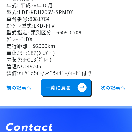
年式: 平成26年10月
型式:LDF-KDH206V-SRMDY
車台番号:8081764
ｴﾝｼﾞﾝ型式:1KD-FTV
型式指定･類別区分:16609-0209
ｸﾞﾚｰﾄﾞ:DX
走行距離 92000km
車体ｶﾗｰ:1E7(ｼﾙﾊﾞｰ)
内装色:FC13(ｸﾞﾚｰ)
管理NO:49705
装備:ﾊﾛｹﾞﾝﾗｲﾄ/ﾚﾍﾞﾗｲｻﾞｰ/ｲﾓﾋﾞ付き
前の記事へ
一覧に戻る
次の記事へ
east
Contact