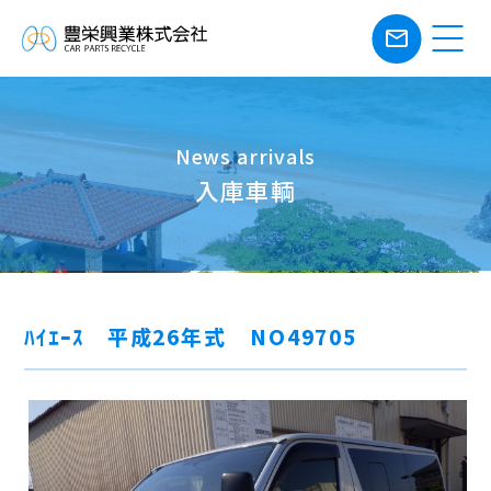
mail_outline
News arrivals
入庫車輌
ﾊｲｴｰｽ 平成26年式 NO49705