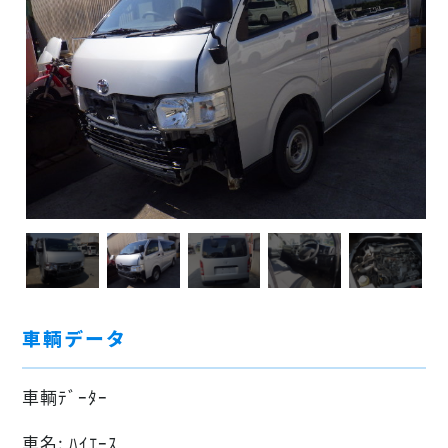
車輌データ
車輌ﾃﾞｰﾀｰ
車名: ﾊｲｴｰｽ