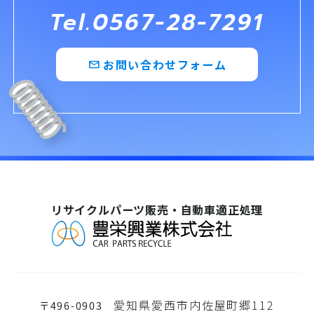
Tel.0567-28-7291
お問い合わせフォーム
mail
リサイクルパーツ販売・自動車適正処理
愛知県愛西市内佐屋町郷112
〒496-0903