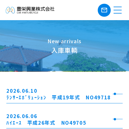
mail_outline
New arrivals
入庫車輌
2026.06.10
ﾗﾝｻｰｴﾎﾞﾘｭｰｼｮﾝ 平成19年式 NO49718
2026.06.06
ﾊｲｴｰｽ 平成26年式 NO49705