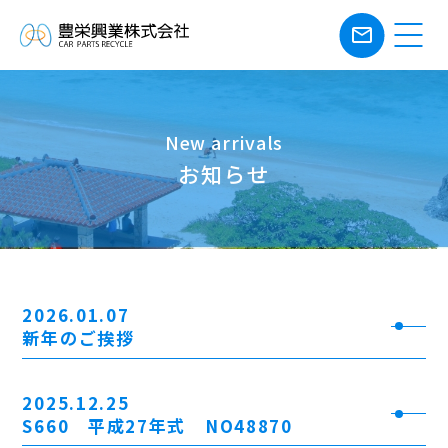
mail_outline
New arrivals
お知らせ
2026.01.07
新年のご挨拶
2025.12.25
S660 平成27年式 NO48870